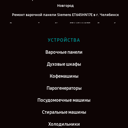
Новгород
Ремонт варочной панели Siemens ET645HN17E в г. Челябинск
Ремонт варочной панели Siemens ET645HN17E в г. Екатеринбург
Ремонт варочной панели Siemens ET645HN17E в г. Казань
УСТРОЙСТВА
Ремонт варочной панели Siemens ET645HN17E в г. Воронеж
Ремонт варочной панели Siemens ET645HN17E в г. Саратов
Варочные панели
Ремонт варочной панели Siemens ET645HN17E в г. Самара
Духовые шкафы
Ремонт варочной панели Siemens ET645HN17E в г. Киров
Кофемашины
Парогенераторы
Посудомоечные машины
Стиральные машины
Холодильники