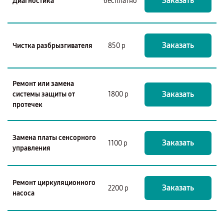
Заказать
Диагностика
бесплатно
Заказать
Чистка разбрызгивателя
850 р
Ремонт или замена
Заказать
системы защиты от
1800 р
протечек
Замена платы сенсорного
Заказать
1100 р
управления
Ремонт циркуляционного
Заказать
2200 р
насоса