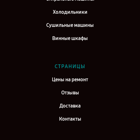
Ремонт кофемашины Siemens TI9553X1RW EQ.9 Plus Connect s500 в
г. Самара
Холодильники
Ремонт кофемашины Siemens TI9553X1RW EQ.9 Plus Connect s500 в
Сушильные машины
г. Киров
Винные шкафы
СТРАНИЦЫ
Цены на ремонт
Отзывы
Доставка
Контакты