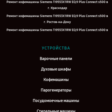
Ремонт кофемашины Siemens TI9553X1RW EQ.9 Plus Connect s500 в
г. Краснодар
Ремонт кофемашины Siemens TI9553X1RW EQ.9 Plus Connect s500 в
г. Ростов-на-Дону
Ремонт кофемашины Siemens TI9553X1RW EQ.9 Plus Connect s500 в
г. Нижний Новгород
Ремонт кофемашины Siemens TI9553X1RW EQ.9 Plus Connect s500 в
УСТРОЙСТВА
г. Челябинск
Ремонт кофемашины Siemens TI9553X1RW EQ.9 Plus Connect s500 в
Варочные панели
г. Екатеринбург
Духовые шкафы
Ремонт кофемашины Siemens TI9553X1RW EQ.9 Plus Connect s500 в
г. Казань
Кофемашины
Ремонт кофемашины Siemens TI9553X1RW EQ.9 Plus Connect s500 в
Парогенераторы
г. Воронеж
Ремонт кофемашины Siemens TI9553X1RW EQ.9 Plus Connect s500 в
Посудомоечные машины
г. Саратов
Стиральные машины